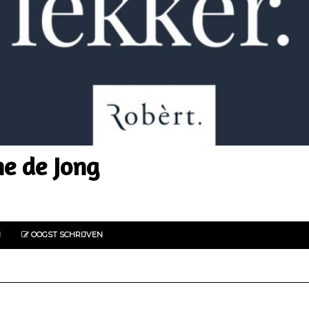
e de Jong
N
OOGST SCHRIJVEN