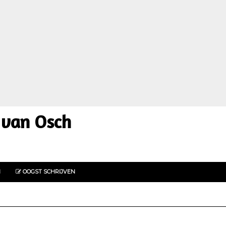
 van Osch
N
OOGST SCHRIJVEN