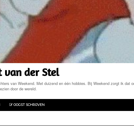
 van der Stel
chters van Weekend. Met duizend en één hobbies. Bij Weekend zorgt ik dat on
ezien door de wereld.
N
OOGST SCHRIJVEN