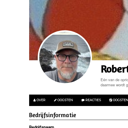
Robert
Eén van de opri
daarmee wordt g
OVER
OOGSTEN
REACTIES
OOGSTE
Bedrijfsinformatie
Bedrijfsnaam