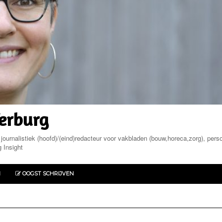
Terburg
ournalistiek (hoofd)/(eind)redacteur voor vakbladen (bouw,horeca,zorg), pers
 Insight
N
OOGST SCHRIJVEN