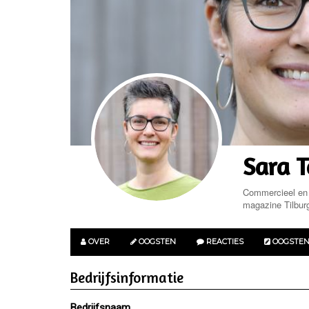
Sara 
Commercieel en j
magazine Tilburg
OVER
OOGSTEN
REACTIES
OOGSTE
Bedrijfsinformatie
Bedrijfsnaam