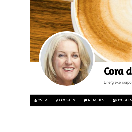
Cora d
Energieke corpor
OVER
OOGSTEN
REACTIES
OOGSTE