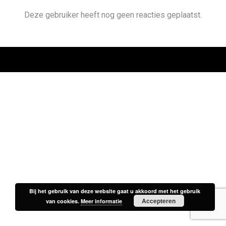
Deze gebruiker heeft nog geen reacties geplaatst.
Bij het gebruik van deze website gaat u akkoord met het gebruik
Bij het gebruik van deze website gaat u akkoord met het gebruik
Accepteren
Accepteren
van cookies.
van cookies.
Meer informatie
Meer informatie