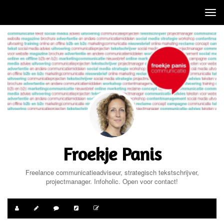
Tog
nav
Froekje Panis
Freelance communicatieadviseur, strategisch tekstschrijver,
projectmanager. Infoholic. Open voor contact!