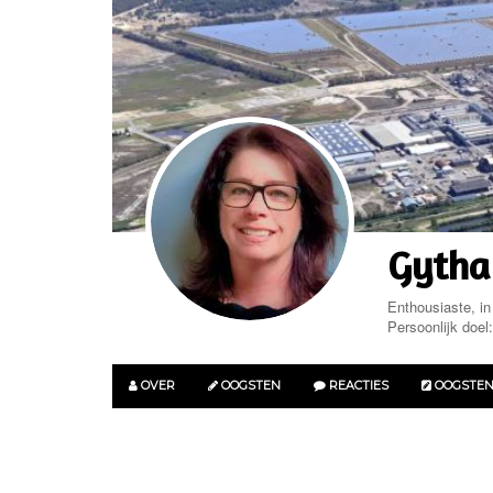
Gytha
Enthousiaste, i
Persoonlijk doel
OVER
OOGSTEN
REACTIES
OOGSTE