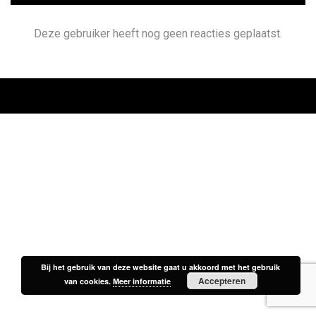
Deze gebruiker heeft nog geen reacties geplaatst.
Bij het gebruik van deze website gaat u akkoord met het gebruik
Bij het gebruik van deze website gaat u akkoord met het gebruik
Accepteren
Accepteren
van cookies.
van cookies.
Meer informatie
Meer informatie