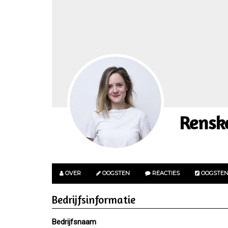
Rensk
OVER
OOGSTEN
REACTIES
OOGSTE
Bedrijfsinformatie
Bedrijfsnaam