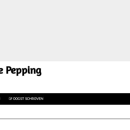
e Pepping
N
OOGST SCHRIJVEN