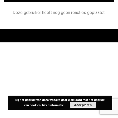
Deze gebruiker heeft nog geen reacties geplaatst.
Bij het gebruik van deze website gaat u akkoord met het gebruik
Bij het gebruik van deze website gaat u akkoord met het gebruik
Accepteren
Accepteren
van cookies.
van cookies.
Meer informatie
Meer informatie