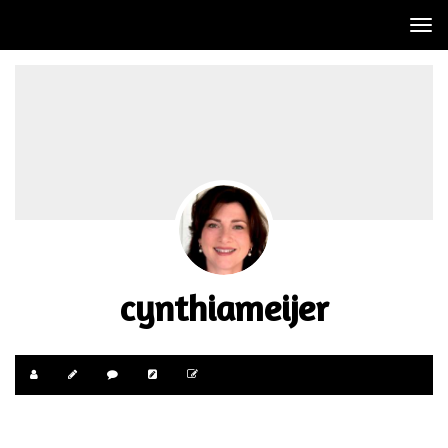
Tog
nav
cynthiameijer