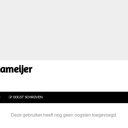
iameijer
N
OOGST SCHRIJVEN
Deze gebruiker heeft nog geen oogsten toegevoegd.