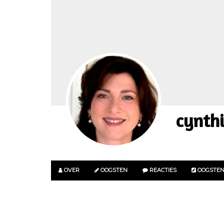
cynth
OVER
OOGSTEN
REACTIES
OOGSTE