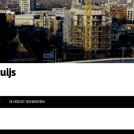
uijs
N
OOGST SCHRIJVEN