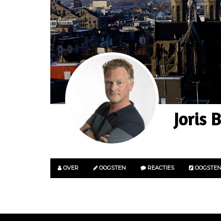
Joris B
OVER
OOGSTEN
REACTIES
OOGSTE