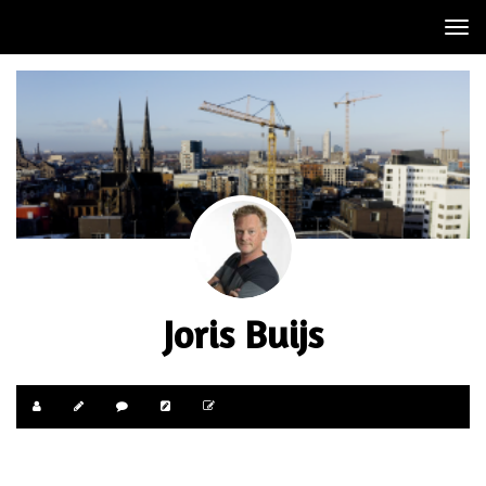
Tog
nav
Joris Buijs