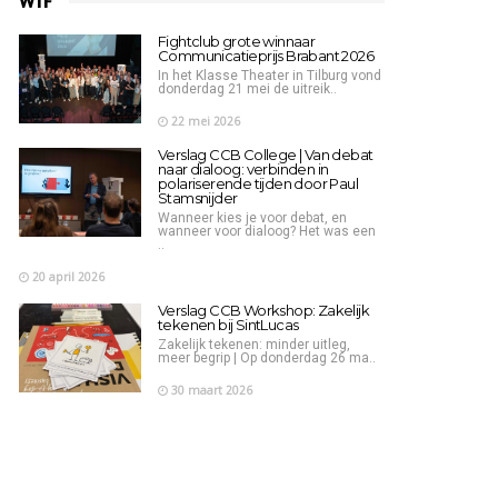
WTF
Fightclub grote winnaar
Communicatieprijs Brabant 2026
In het Klasse Theater in Tilburg vond
donderdag 21 mei de uitreik..
22 mei 2026
Verslag CCB College | Van debat
naar dialoog: verbinden in
polariserende tijden door Paul
Stamsnijder
Wanneer kies je voor debat, en
wanneer voor dialoog? Het was een
..
20 april 2026
Verslag CCB Workshop: Zakelijk
tekenen bij SintLucas
Zakelijk tekenen: minder uitleg,
meer begrip | Op donderdag 26 ma..
30 maart 2026