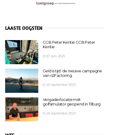
LAASTE OOGSTEN
CCB Peter Kentie CCB Peter
Kentie
07 juni 2025
Geld is tijd: de nieuwe campagne
van o2Factoring.
20 september 2023
Vergaderlocatie mét
golfsimulator geopend in Tilburg
20 september 2023