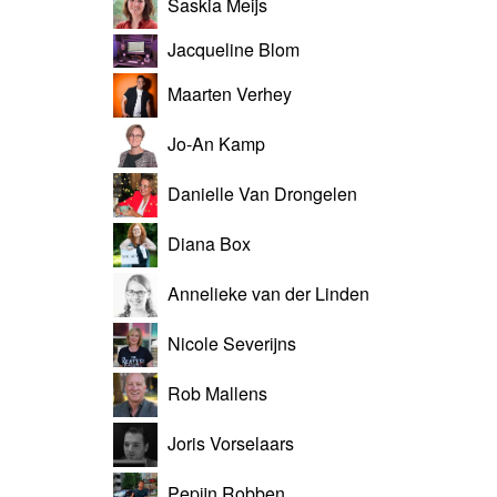
Saskia Meijs
Jacqueline Blom
Maarten Verhey
Jo-An Kamp
Danielle Van Drongelen
Diana Box
Annelieke van der Linden
Nicole Severijns
Rob Mallens
Joris Vorselaars
Pepijn Robben