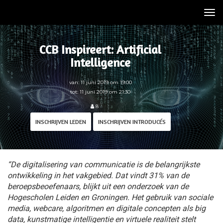
Tog
nav
CCB Inspireert: Artificial
Intelligence
van: 11 juni 2019 om 19:00
tot: 11 juni 2019 om 21:30
8
INSCHRIJVEN LEDEN
INSCHRIJVEN INTRODUCÉS
“De digitalisering van communicatie is de belangrijkste
ontwikkeling in het vakgebied. Dat vindt 31% van de
beroepsbeoefenaars, blijkt uit een onderzoek van de
Hogescholen Leiden en Groningen. Het gebruik van sociale
media, webcare, algoritmen en digitale concepten als big
data, kunstmatige intelligentie en virtuele realiteit stelt