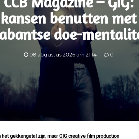
CCB Magazine – GIG:
kansen benutten met
abantse doe-mentalit
08 augustus 2026 om 21:14
0
n het gekkengetal zijn, maar
GIG creative film production