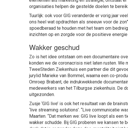
elementen als marketing en strategie, ontstaat e
organisaties helpen de gestelde doelen te bereik
Tuurlijk: ook voor GIG veranderde er vorig jaar vee
ons heel wat opdrachten als sneeuw voor de zon”,
spoedberaad te houden met het team om bedreigi
inzichten op en zorgde voor de positieve energie
Wakker geschud
Zo is het idee ontstaan om een documentaire over
konden we de coronacrisis niet laten rusten. We 
TweeSteden Ziekenhuis een partner die dit gevoe
jurylid Marieke van Bommel, waarna een co-produ
Omroep Brabant, de indrukwekkende documentaire
medewerkers van het Tilburgse ziekenhuis. De 
uitgezonden.
Zusje ‘GIG live’ is ook het resultaat van de brains
‘live streaming solutions’. “Live communicatie wa
Maarten. “Dat merken we: GIG live loopt als een ti
wakker schudde. Bij GIG proberen we kansen te ben