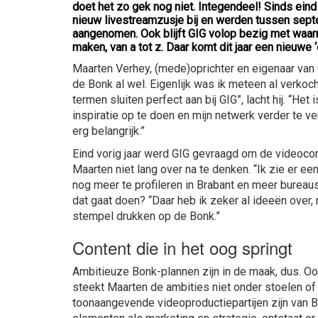
doet het zo gek nog niet. Integendeel! Sinds eind 
nieuw livestreamzusje bij en werden tussen se
aangenomen. Ook blijft GIG volop bezig met waar
maken, van a tot z. Daar komt dit jaar een nieuwe ‘
Maarten Verhey, (mede)oprichter en eigenaar van G
de Bonk al wel. Eigenlijk was ik meteen al verko
termen sluiten perfect aan bij GIG”, lacht hij. “H
inspiratie op te doen en mijn netwerk verder te ve
erg belangrijk.”
Eind vorig jaar werd GIG gevraagd om de videoco
Maarten niet lang over na te denken. “Ik zie er ee
nog meer te profileren in Brabant en meer bureaus
dat gaat doen? “Daar heb ik zeker al ideeën over,
stempel drukken op de Bonk.”
Content die in het oog springt
Ambitieuze Bonk-plannen zijn in de maak, dus. Ook
steekt Maarten de ambities niet onder stoelen of
toonaangevende videoproductiepartijen zijn van 