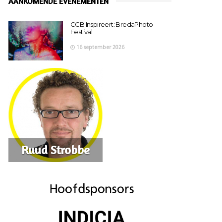
AANKOMENDE EVENEMENTEN
CCB Inspireert: BredaPhoto
Festival
16 september 2026
Ruud Strobbe
Kim De Kort