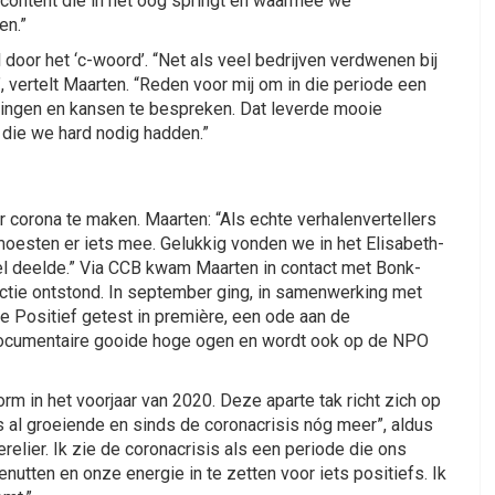
r content die in het oog springt en waarmee we
en.”
l door het ‘c-woord’. “Net als veel bedrijven verdwenen bij
 vertelt Maarten. “Reden voor mij om in die periode een
ngen en kansen te bespreken. Dat leverde mooie
 die we hard nodig hadden.”
 corona te maken. Maarten: “Als echte verhalenvertellers
moesten er iets mee. Gelukkig vonden we in het Elisabeth-
l deelde.” Via CCB kwam Maarten in contact met Bonk-
ctie ontstond. In september ging, in samenwerking met
 Positief getest in première, een ode aan de
documentaire gooide hoge ogen en wordt ook op de NPO
torm in het voorjaar van 2020. Deze aparte tak richt zich op
s al groeiende en sinds de coronacrisis nóg meer”, aldus
erelier. Ik zie de coronacrisis als een periode die ons
utten en onze energie in te zetten voor iets positiefs. Ik