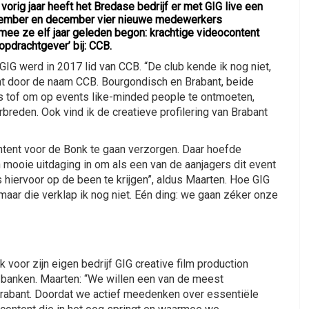
vorig jaar heeft het Bredase bedrijf er met GIG live een
ptember en december vier nieuwe medewerkers
mee ze elf jaar geleden begon: krachtige videocontent
opdrachtgever’ bij: CCB.
IG werd in 2017 lid van CCB. “De club kende ik nog niet,
cht door de naam CCB. Bourgondisch en Brabant, beide
et is tof om op events like-minded people te ontmoeten,
rbreden. Ook vind ik de creatieve profilering van Brabant
ntent voor de Bonk te gaan verzorgen. Daar hoefde
n mooie uitdaging in om als een van de aanjagers dit event
 hiervoor op de been te krijgen”, aldus Maarten. Hoe GIG
 maar die verklap ik nog niet. Eén ding: we gaan zéker onze
 voor zijn eigen bedrijf GIG creative film production
 banken. Maarten: “We willen een van de meest
Brabant. Doordat we actief meedenken over essentiële