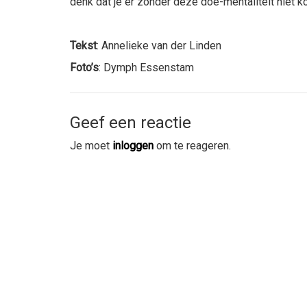
denk dat je er zonder deze doe-mentaliteit niet k
Tekst
: Annelieke van der Linden
Foto’s
: Dymph Essenstam
Geef een reactie
Je moet
inloggen
om te reageren.