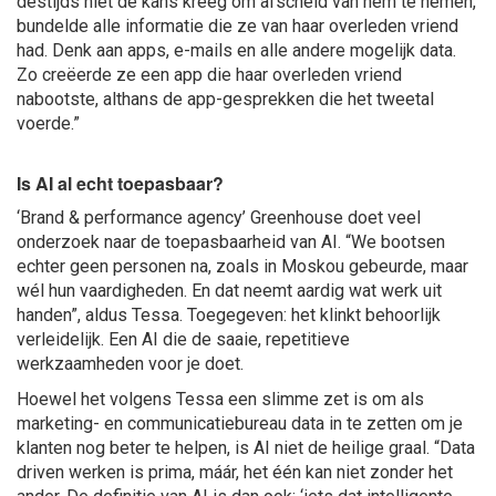
destijds niet de kans kreeg om afscheid van hem te nemen,
bundelde alle informatie die ze van haar overleden vriend
had. Denk aan apps, e-mails en alle andere mogelijk data.
Zo creëerde ze een app die haar overleden vriend
nabootste, althans de app-gesprekken die het tweetal
voerde.”
Is AI al echt toepasbaar?
‘Brand & performance agency’ Greenhouse doet veel
onderzoek naar de toepasbaarheid van AI. “We bootsen
echter geen personen na, zoals in Moskou gebeurde, maar
wél hun vaardigheden. En dat neemt aardig wat werk uit
handen”, aldus Tessa. Toegegeven: het klinkt behoorlijk
verleidelijk. Een AI die de saaie, repetitieve
werkzaamheden voor je doet.
Hoewel het volgens Tessa een slimme zet is om als
marketing- en communicatiebureau data in te zetten om je
klanten nog beter te helpen, is AI niet de heilige graal. “Data
driven werken is prima, máár, het één kan niet zonder het