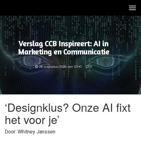
Tog
nav
Verslag CCB Inspireert: AI in
Marketing en Communicatie
08 augustus 2026 om 20:41
0
‘Designklus? Onze AI fixt
het voor je’
Door: Whitney Janssen