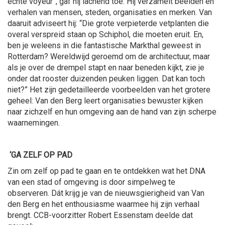
echte voyeur”, gaf hij lachend toe. Hij verzamelt beelden en
verhalen van mensen, steden, organisaties en merken. Van
daaruit adviseert hij: “Die grote verpieterde vetplanten die
overal verspreid staan op Schiphol, die moeten eruit. En,
ben je weleens in die fantastische Markthal geweest in
Rotterdam? Wereldwijd geroemd om de architectuur, maar
als je over de drempel stapt en naar beneden kijkt, zie je
onder dat rooster duizenden peuken liggen. Dat kan toch
niet?” Het zijn gedetailleerde voorbeelden van het grotere
geheel: Van den Berg leert organisaties bewuster kijken
naar zichzelf en hun omgeving aan de hand van zijn scherpe
waarnemingen.
‘GA ZELF OP PAD
Zin om zelf op pad te gaan en te ontdekken wat het DNA
van een stad of omgeving is door simpelweg te
observeren. Dát krijg je van de nieuwsgierigheid van Van
den Berg en het enthousiasme waarmee hij zijn verhaal
brengt. CCB-voorzitter Robert Essenstam deelde dat