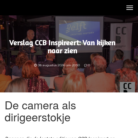
Tog
nav
Verslag CCB Inspireert: Van kijken
naar zien
08 augustus 2026 om 20:50
0
De camera als
dirigeerstokje