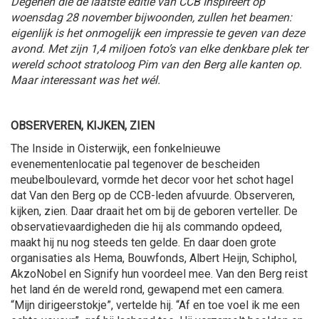
Degenen die de laatste editie van CCB Inspireert op
woensdag 28 november bijwoonden, zullen het beamen:
eigenlijk is het onmogelijk een impressie te geven van deze
avond. Met zijn 1,4 miljoen foto’s van elke denkbare plek ter
wereld schoot stratoloog Pim van den Berg alle kanten op.
Maar interessant was het wél.
OBSERVEREN, KIJKEN, ZIEN
The Inside in Oisterwijk, een fonkelnieuwe
evenementenlocatie pal tegenover de bescheiden
meubelboulevard, vormde het decor voor het schot hagel
dat Van den Berg op de CCB-leden afvuurde. Observeren,
kijken, zien. Daar draait het om bij de geboren verteller. De
observatievaardigheden die hij als commando opdeed,
maakt hij nu nog steeds ten gelde. En daar doen grote
organisaties als Hema, Bouwfonds, Albert Heijn, Schiphol,
AkzoNobel en Signify hun voordeel mee. Van den Berg reist
het land én de wereld rond, gewapend met een camera.
“Mijn dirigeerstokje”, vertelde hij. “Af en toe voel ik me een